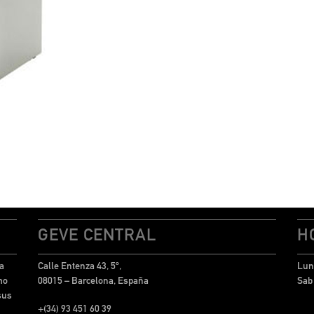
GEVE CENTRAL
H
a
Calle Entenza 43, 5º,
Lun 
mo
08015 – Barcelona, España
Sab
sus
+(34) 93 451 60 39