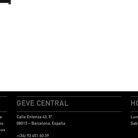
GEVE CENTRAL
H
a
Calle Entenza 43, 5º,
Lun 
mo
08015 – Barcelona, España
Sab
sus
+(34) 93 451 60 39